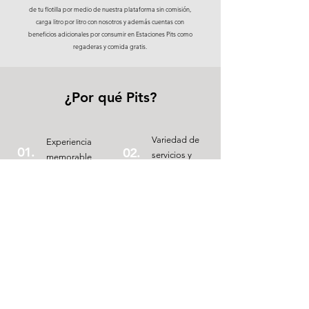
de tu flotilla por medio de nuestra plataforma sin comisión,
carga litro por litro con nosotros y además cuentas con
beneficios adicionales por consumir en Estaciones Pits como
regaderas y comida gratis.
¿Por qué Pits?
Variedad de
Experiencia
01
.
02
.
servicios y
memorable
productos
Una sola
Apoyamos el
04
.
03
.
parada
mercado local
Empresa
Servicio al
05
.
06
.
mexicana
cliente