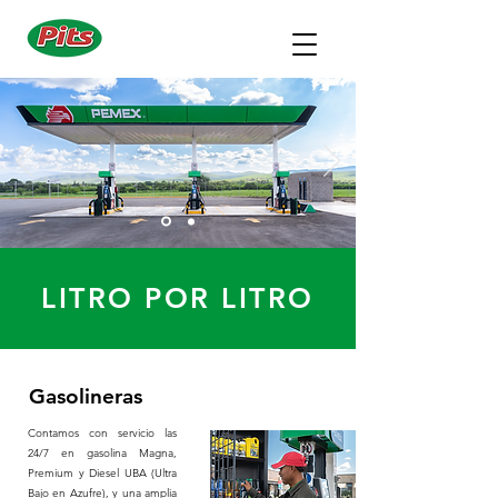
LITRO POR LITRO
Gasolineras
Contamos con servicio las
24/7 en gasolina Magna,
Premium y Diesel UBA (Ultra
Bajo en Azufre), y una amplia