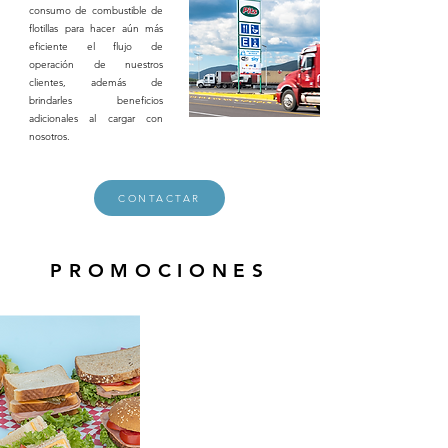
consumo de combustible de
flotillas para hacer aún más
eficiente el flujo de
operación de nuestros
clientes, además de
brindarles beneficios
adicionales al cargar con
nosotros.
CONTACTAR
PROMOCIONES
Comida gratis
en Chef pits
al cargar $ 6,000 en
la estación